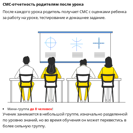
Педагог на связи с учениками 24/7
Педагог в чате в соцсети всегда поможет ученику разобраться
материале и ответит на вопросы по домашнему заданию.
СМС-отчетность родителям после урока
После каждого урока родитель получает СМС с оценками реб