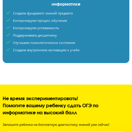
Тренируют навык нарешиванием тестов
Считают, что зазубрить материал достаточно
Комплексная подготовка в «Годографе» на оценку «5»
информатике
Создаем фундамент знаний предмета
Контролируем процесс обучения
Контролируем успеваемость
Поддерживаем дисциплину
Улучшаем психологическое состояние
Создаем внутреннюю мотивацию к учебе