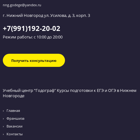
Я даю согласие на
обработку персональных данных
и
принимаю
политику конфиденциальности
Я согласен получать
рекламные и информационные сообщения
Нижняя часть
г. Нижний Новгород ул. Гвардейцев 3/6
+7 (995) 055-75-95
Email: nns.godege@yandex.ru
Верхняя часть
Режим работы: с 10:00 до 20:00
г. Нижний Новгород ул. Усилова, д. 3, корп. 3
+7(831)2147525