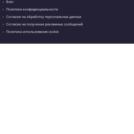
+7(991)192-20-02
Нижняя часть
+7 (995) 055-75-95
nns.godege@yandex.ru
г. Нижний Новгород ул. Гвардейцев 3/6